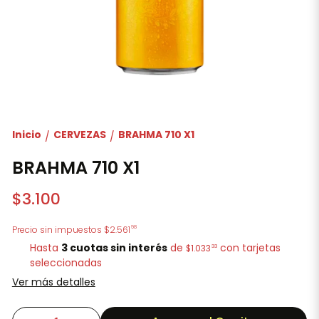
Inicio
CERVEZAS
BRAHMA 710 X1
/
/
BRAHMA 710 X1
$3.100
98
Precio sin impuestos
$2.561
Hasta
3 cuotas sin interés
de
con tarjetas
33
$1.033
seleccionadas
Ver más detalles