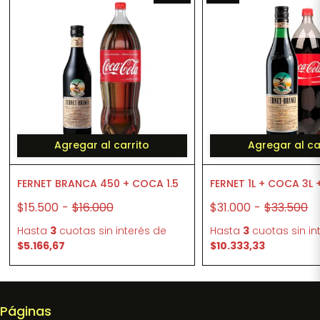
Agregar al carrito
Agregar al ca
FERNET BRANCA 450 + COCA 1.5
FERNET 1L + COCA 3L 
$15.500
-
$16.000
$31.000
-
$33.500
Hasta
3
cuotas sin interés
de
Hasta
3
cuotas sin in
$5.166,67
$10.333,33
Páginas