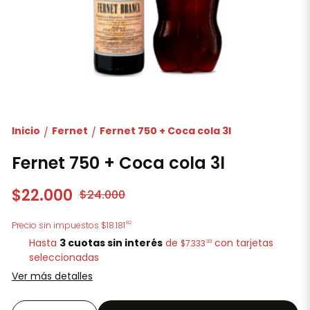
Inicio
Fernet
Fernet 750 + Coca cola 3l
/
/
Fernet 750 + Coca cola 3l
$22.000
$24.000
82
Precio sin impuestos
$18.181
Hasta
3 cuotas sin interés
de
con tarjetas
33
$7.333
seleccionadas
Ver más detalles