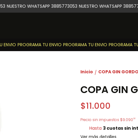
53
NUESTRO WHATSAPP 3885773053
NUESTRO WHATSAPP 388577
 ENVIO
PROGRAMA TU ENVIO
PROGRAMA TU ENVIO
PROGRAMA TU 
Inicio
COPA GIN GORD
/
COPA GIN 
$11.000
91
Precio sin impuestos
$9.090
Hasta
3 cuotas sin in
Ver más detalles