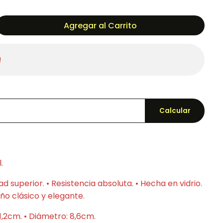
Agregar al Carrito
!
Calcular
.
ad superior. • Resistencia absoluta. • Hecha en vidrio.
seño clásico y elegante.
1,2cm. • Diámetro: 8,6cm.