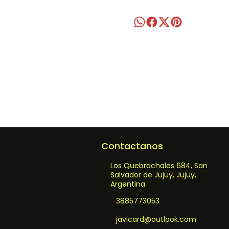
Contactanos
Los Quebrachales 684, San
Salvador de Jujuy, Jujuy,
Argentina
3885773053
javicard@outlook.com