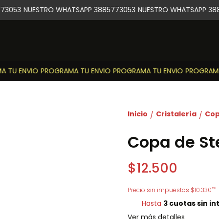
3053
NUESTRO WHATSAPP 3885773053
NUESTRO WHATSAPP 388
TU ENVIO
PROGRAMA TU ENVIO
PROGRAMA TU ENVIO
PROGRAMA 
Inicio
Cristalería
Cop
/
/
Copa de Ste
$12.500
58
Precio sin impuestos
$10.330
Hasta
3 cuotas sin in
Ver más detalles