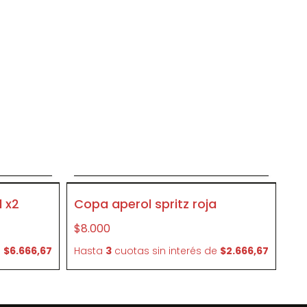
o
Agregar al carrito
CR08
 x2
Copa aperol spritz roja
$8.000
e
$6.666,67
Hasta
3
cuotas sin interés
de
$2.666,67