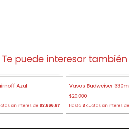
Te puede interesar también
Agregar al carrito
Agregar al carrit
CR36
rnoff Azul
Vasos Budweiser 330ml
$20.000
otas sin interés
de
$3.666,67
Hasta
3
cuotas sin interés
d