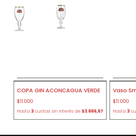
Agregar al carrito
CR57
CR50
COPA GIN ACONCAGUA VERDE
Vaso Smi
$11.000
$11.000
Hasta
3
cuotas sin interés
de
$3.666,67
Hasta
3
cu