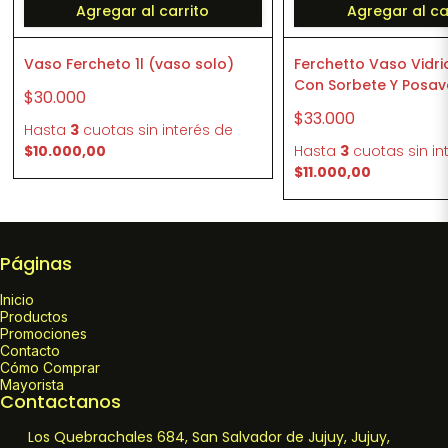
Agregar al carrito
Agregar al ca
Vaso Fercheto 1l (vaso solo)
Ferchetto Vaso Vidr
Con Sorbete Y Posa
$30.000
$33.000
Hasta
3
cuotas sin interés
de
$10.000,00
Hasta
3
cuotas sin in
$11.000,00
Páginas
Inicio
Productos
Promociones
Contacto
Cómo Comprar
Mayorista
Contactanos
Los Quebrachales 684, San Salvador de Jujuy, Jujuy,