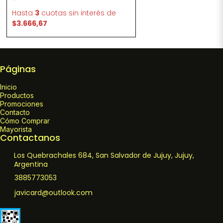
Hasta
3
cuotas sin interés
de
$3.666,67
Páginas
Inicio
Productos
Promociones
Contacto
Cómo Comprar
Mayorista
Contactanos
Los Quebrachales 684, San Salvador de Jujuy, Jujuy,
Argentina
3885773053
javicard@outlook.com