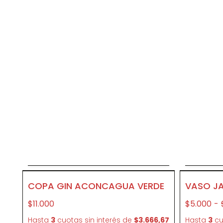
Agregar al carrito
A
CR57
CR42
COPA GIN ACONCAGUA VERDE
VASO J
$11.000
$5.000
-
Hasta
3
cuotas sin interés
de
$3.666,67
Hasta
3
cu