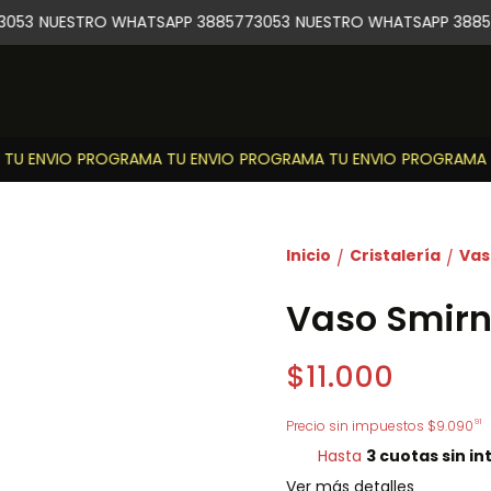
053
NUESTRO WHATSAPP 3885773053
NUESTRO WHATSAPP 38857
U ENVIO
PROGRAMA TU ENVIO
PROGRAMA TU ENVIO
PROGRAMA TU
Inicio
Cristalería
Vas
/
/
Vaso Smirno
$11.000
91
Precio sin impuestos
$9.090
Hasta
3 cuotas sin in
Ver más detalles