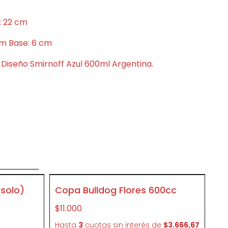
o: 22 cm
m Base: 6 cm
o Diseño Smirnoff Azul 600ml Argentina.
to
SIN STOCK
 solo)
Copa Bulldog Flores 600cc
CR12
$11.000
e
Hasta
3
cuotas sin interés
de
$3.666,67