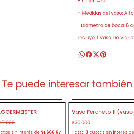
- Color: Azul
- Medidas del vaso: Alt
-Diámetro de boca: 8 c
Incluye: 1 Vaso De Vidri
Te puede interesar también
gregar al carrito
Agregar al carri
- 28 %
CR20
AGGERMEISTER
Vaso Fercheto 1l (vaso
$7.000
$30.000
otas sin interés
de
$1.666,67
Hasta
3
cuotas sin interés
d