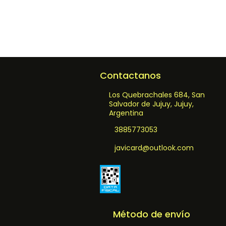
Contactanos
Los Quebrachales 684, San
Salvador de Jujuy, Jujuy,
Argentina
3885773053
javicard@outlook.com
Método de envío