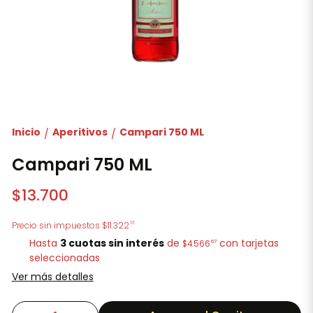
Inicio
Aperitivos
Campari 750 ML
/
/
Campari 750 ML
$13.700
31
Precio sin impuestos
$11.322
Hasta
3 cuotas sin interés
de
con tarjetas
67
$4.566
seleccionadas
Ver más detalles