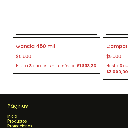
Agregar al carrito
A
P006
P009
Gancia 450 mil
Campari
$5.500
$9.000
Hasta
3
cuotas sin interés
de
$1.833,33
Hasta
3
cu
$3.000,00
Páginas
Inicio
Productos
Promociones