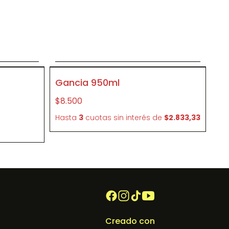
to
Agregar al carrito
P007
Gancia 950ml
$8.500
e
Hasta
3
cuotas sin interés
de
$2.833,33
Creado con