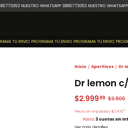
5773053
NUESTRO WHATSAPP 3885773053
NUESTRO WHATSAPP 
AMA TU ENVIO
PROGRAMA TU ENVIO
PROGRAMA TU ENVIO
PROGRA
Inicio
Aperitivos
Dr l
/
/
Dr lemon c
$2.999
99
$3.500
33
Precio sin impuestos
$2.479
Hasta
3 cuotas sin in
Ver más detalles