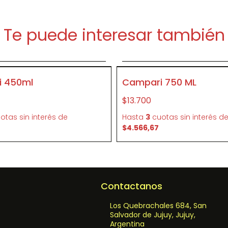
Te puede interesar también
gregar al carrito
Agregar al carri
P010
 450ml
Campari 750 ML
$13.700
otas sin interés
de
Hasta
3
cuotas sin interés
d
$4.566,67
Contactanos
Los Quebrachales 684, San
Salvador de Jujuy, Jujuy,
Argentina