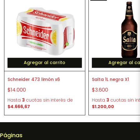
Agregar al carrito
Agregar al ca
Schneider 473 limón x6
Salta 1L negra X1
$14.000
$3.600
Hasta
3
cuotas sin interés
de
Hasta
3
cuotas sin in
$4.666,67
$1.200,00
Páginas