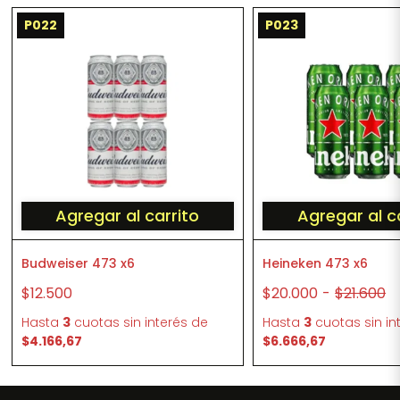
P022
P023
Agregar al carrito
Agregar al c
Budweiser 473 x6
Heineken 473 x6
$12.500
$20.000
-
$21.600
Hasta
3
cuotas sin interés
de
Hasta
3
cuotas sin in
$4.166,67
$6.666,67