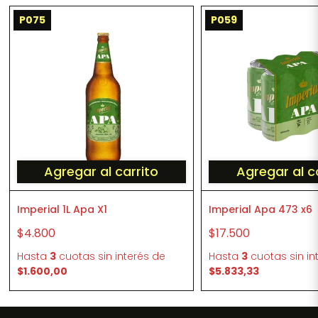
P075
P059
Agregar al carrito
Agregar al c
Imperial 1L Apa X1
Imperial Apa 473 x6
$4.800
$17.500
Hasta
3
cuotas sin interés
de
Hasta
3
cuotas sin in
$1.600,00
$5.833,33