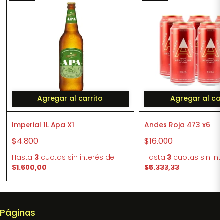
Agregar al carrito
Agregar al ca
Imperial 1L Apa X1
Andes Roja 473 x6
$4.800
$16.000
Hasta
3
cuotas sin interés
de
Hasta
3
cuotas sin in
$1.600,00
$5.333,33
Páginas