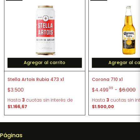
Agregar al carrito
Agregar al ca
Stella Artois Rubia 473 x1
Corona 710 x1
99
$3.500
$4.499
-
$6.000
Hasta
3
cuotas sin interés
de
Hasta
3
cuotas sin in
$1.166,67
$1.500,00
Páginas