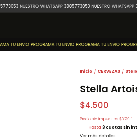
773053
NUESTRO WHATSAPP 3885773053
NUESTRO WHATSAPP 3
A TU ENVIO
PROGRAMA TU ENVIO
PROGRAMA TU ENVIO
PROGRAM
Inicio
CERVEZAS
Stell
/
/
Stella Artoi
$4.500
01
Precio sin impuestos
$3.719
Hasta
3 cuotas sin in
Ver más detalles