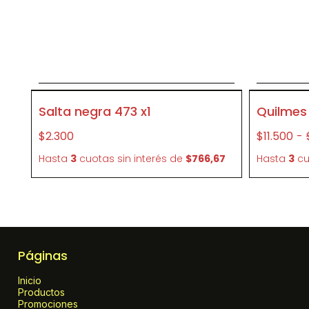
Agregar al carrito
P035
P018
Salta negra 473 x1
Quilmes
$2.300
$11.500
-
Hasta
3
cuotas sin interés
de
$766,67
Hasta
3
cu
Páginas
Inicio
Productos
Promociones