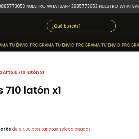
885773053
NUESTRO WHATSAPP 3885773053
NUESTRO WHATSAPP
A TU ENVIO
PROGRAMA TU ENVIO
PROGRAMA TU ENVIO
PROGRAM
a Artois 710 latón x1
s 710 latón x1
terés
de
con tarjetas seleccionadas
$1.500