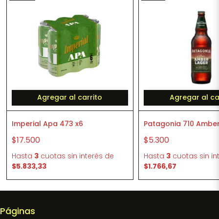
Agregar al carrito
Agregar al ca
Imperial Apa 473 x6
Patagonia 710 Amber
$17.500
$5.300
Hasta
3
cuotas sin interés
de
Hasta
3
cuotas sin in
$5.833,33
$1.766,67
Páginas