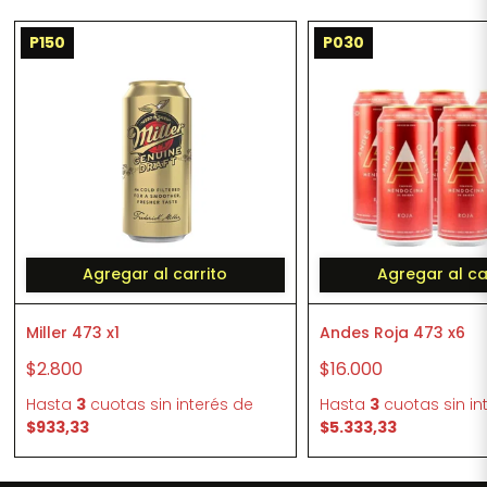
P150
P030
Agregar al carrito
Agregar al ca
Miller 473 x1
Andes Roja 473 x6
$2.800
$16.000
Hasta
3
cuotas sin interés
de
Hasta
3
cuotas sin in
$933,33
$5.333,33