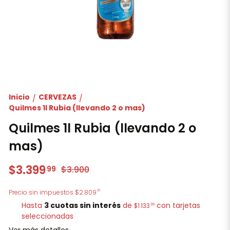
Inicio
CERVEZAS
/
/
Quilmes 1l Rubia (llevando 2 o mas)
Quilmes 1l Rubia (llevando 2 o
mas)
$3.399
99
$3.900
91
Precio sin impuestos
$2.809
Hasta
3 cuotas sin interés
de
con tarjetas
33
$1.133
seleccionadas