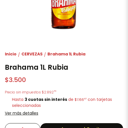
Inicio
CERVEZAS
Brahama 1L Rubia
/
/
Brahama 1L Rubia
$3.500
56
Precio sin impuestos
$2.892
Hasta
3 cuotas sin interés
de
con tarjetas
67
$1.166
seleccionadas
Ver más detalles