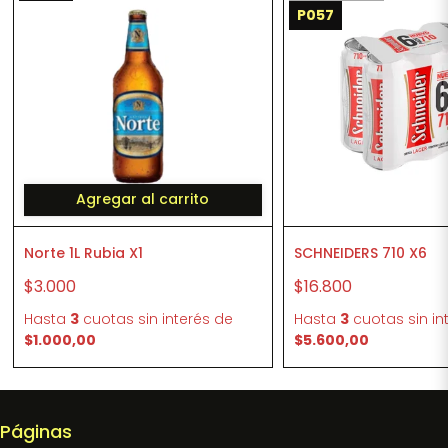
P057
Agregar al carrito
Norte 1L Rubia X1
SCHNEIDERS 710 X6
$3.000
$16.800
Hasta
3
cuotas sin interés
de
Hasta
3
cuotas sin in
$1.000,00
$5.600,00
Páginas