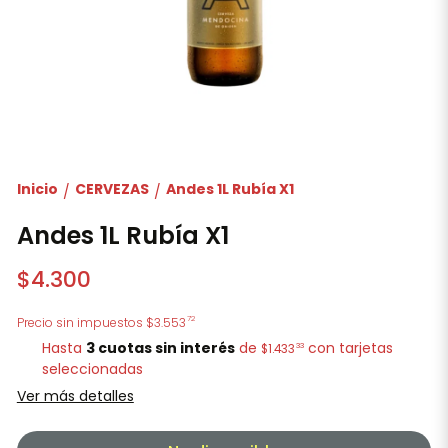
Inicio
CERVEZAS
Andes 1L Rubía X1
/
/
Andes 1L Rubía X1
$4.300
72
Precio sin impuestos
$3.553
Hasta
3 cuotas sin interés
de
con tarjetas
33
$1.433
seleccionadas
Ver más detalles