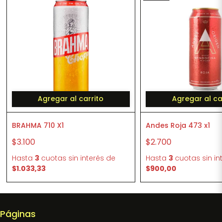
Agregar al carrito
Agregar al ca
BRAHMA 710 X1
Andes Roja 473 x1
$3.100
$2.700
Hasta
3
cuotas sin interés
de
Hasta
3
cuotas sin in
$1.033,33
$900,00
Páginas