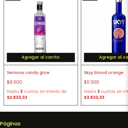
Agregar al carrito
Agregar al ca
Sernova candy glow
Skyy blood orange
$8.500
$11.500
Hasta
3
cuotas sin interés
de
Hasta
3
cuotas sin in
$2.833,33
$3.833,33
Páginas