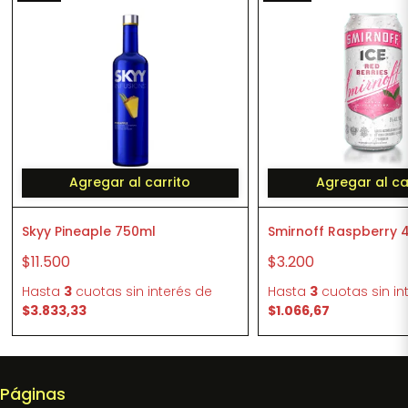
Agregar al carrito
Agregar al ca
Skyy Pineaple 750ml
Smirnoff Raspberry 4
$11.500
$3.200
Hasta
3
cuotas sin interés
de
Hasta
3
cuotas sin in
$3.833,33
$1.066,67
Páginas