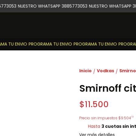
773053
NUESTRO WHATSAPP 3885773053
NUESTRO WHATSAPP 38
A TU ENVIO
PROGRAMA TU ENVIO
PROGRAMA TU ENVIO
PROGRAMA
Inicio
Vodkas
Smirnof
/
/
Smirnoff ci
$11.500
13
Precio sin impuestos
$9.504
Hasta
3 cuotas sin in
Ver más detalles