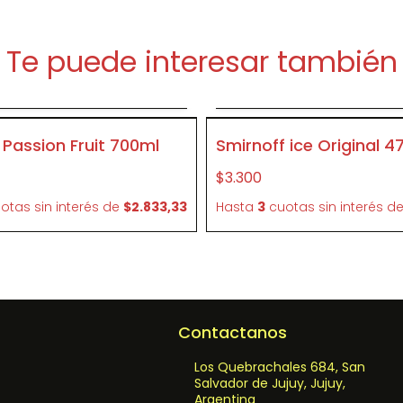
Te puede interesar también
Agregar al carrito
Agregar al carrit
P077
Passion Fruit 700ml
Smirnoff ice Original 47
$3.300
otas sin interés
de
$2.833,33
Hasta
3
cuotas sin interés
d
Contactanos
Los Quebrachales 684, San
Salvador de Jujuy, Jujuy,
Argentina