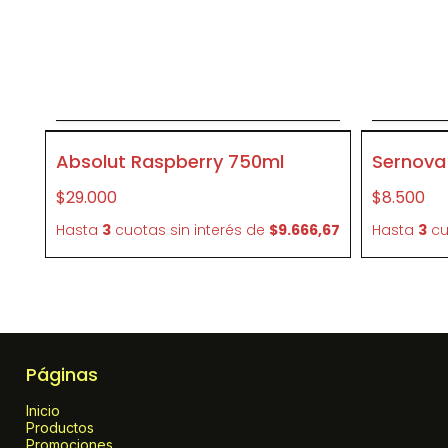
Agregar al carrito
P246
P092
Absolut Raspberry 750ml
Sernova 
$29.000
$8.500
Hasta
3
cuotas sin interés
de
$9.666,67
Hasta
3
cu
Páginas
Inicio
Productos
Promociones