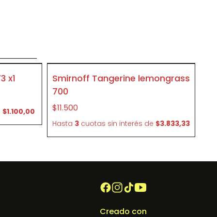
o
SIN STOCK
3 x1
Smirnoff Tangerine lemongrass
P086
700
$11.500
e
$1.100,00
Hasta
3
cuotas sin interés
de
$3.833,33
Creado con