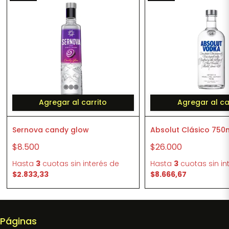
Agregar al carrito
Agregar al ca
Sernova candy glow
Absolut Clásico 750
$8.500
$26.000
Hasta
3
cuotas sin interés
de
Hasta
3
cuotas sin in
$2.833,33
$8.666,67
Páginas