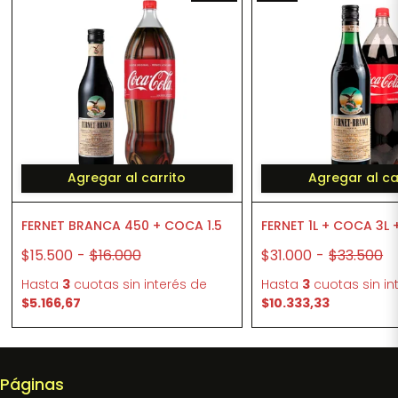
Agregar al carrito
Agregar al ca
FERNET BRANCA 450 + COCA 1.5
FERNET 1L + COCA 3L 
$15.500
-
$16.000
$31.000
-
$33.500
Hasta
3
cuotas sin interés
de
Hasta
3
cuotas sin in
$5.166,67
$10.333,33
Páginas