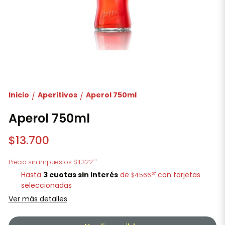
Inicio
Aperitivos
Aperol 750ml
/
/
Aperol 750ml
$13.700
31
Precio sin impuestos
$11.322
Hasta
3 cuotas sin interés
de
con tarjetas
67
$4.566
seleccionadas
Ver más detalles