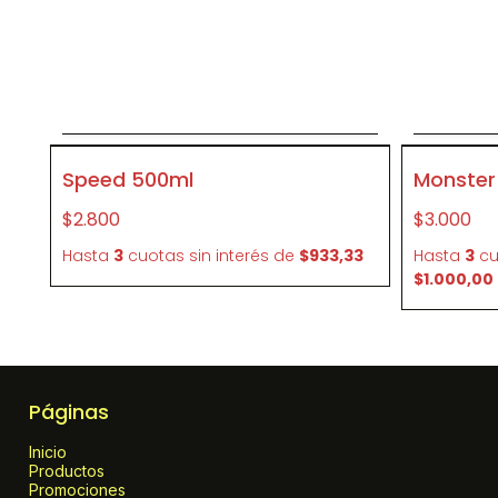
Agregar al carrito
P103876
P103873
Speed 500ml
Monster 
$2.800
$3.000
Hasta
3
cuotas sin interés
de
$933,33
Hasta
3
cu
$1.000,00
Páginas
Inicio
Productos
Promociones