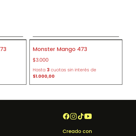
o
Agregar al carrito
P103870
473
Monster Mango 473
$3.000
e
Hasta
3
cuotas sin interés
de
$1.000,00
Creado con