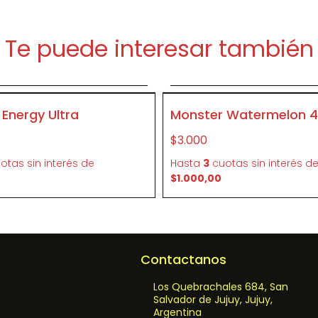
Te puede interesar también
Agregar al carrito
Agregar al carrit
P103872
Energy Ultra
Monster Watermelon 
$3.000
otas sin interés
de
Hasta
3
cuotas sin interés
d
$1.000,00
Contactanos
Los Quebrachales 684, San
Salvador de Jujuy, Jujuy,
Argentina