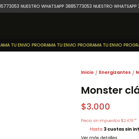
5773053
NUESTRO WHATSAPP 3885773053
NUESTRO WHATSAPP 3
MA TU ENVIO
PROGRAMA TU ENVIO
PROGRAMA TU ENVIO
PROGRAM
Inicio
Energizantes
M
/
/
Monster cl
$3.000
34
Precio sin impuestos
$2.479
Hasta
3 cuotas sin in
Ver más detalles