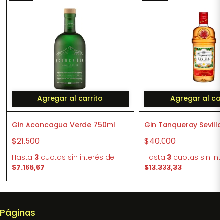
Agregar al carrito
Agregar al ca
Gin Aconcagua Verde 750ml
Gin Tanqueray Sevill
$21.500
$40.000
Hasta
3
cuotas sin interés
de
Hasta
3
cuotas sin in
$7.166,67
$13.333,33
Páginas