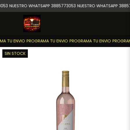
053
NUESTRO WHATSAPP 3885773053
NUESTRO WHATSAPP 38857
A TU ENVIO
PROGRAMA TU ENVIO
PROGRAMA TU ENVIO
PROGRAM
SIN STOCK