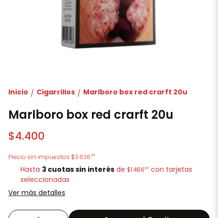
Inicio
Cigarrillos
Marlboro box red crarft 20u
/
/
Marlboro box red crarft 20u
$4.400
36
Precio sin impuestos
$3.636
Hasta
3 cuotas sin interés
de
con tarjetas
67
$1.466
seleccionadas
Ver más detalles