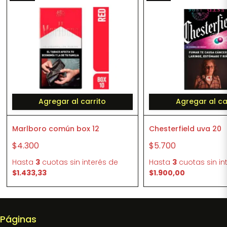
Agregar al carrito
Agregar al ca
Marlboro común box 12
Chesterfield uva 20
$4.300
$5.700
Hasta
3
cuotas sin interés
de
Hasta
3
cuotas sin in
$1.433,33
$1.900,00
Páginas