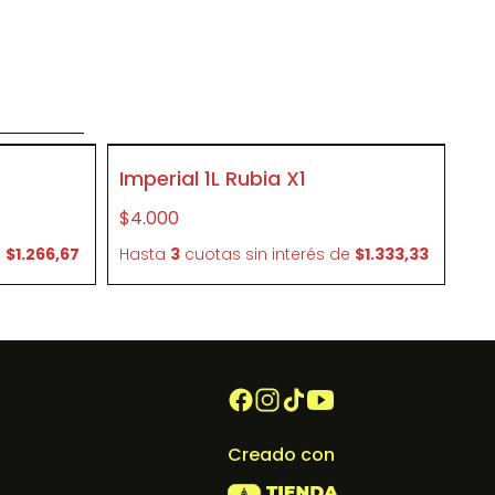
o
SIN STOCK
Imperial 1L Rubia X1
P070
$4.000
e
$1.266,67
Hasta
3
cuotas sin interés
de
$1.333,33
Creado con