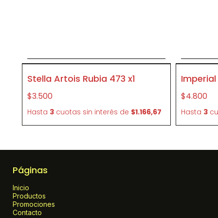
Agregar al carrito
P036
P069
Stella Artois Rubia 473 x1
Imperial 
$3.500
$4.800
Hasta
3
cuotas sin interés
de
$1.166,67
Hasta
3
cu
Páginas
Inicio
Productos
Promociones
Contacto