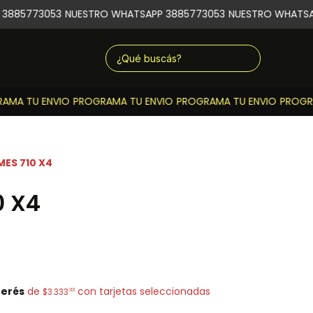
885773053
NUESTRO WHATSAPP 3885773053
NUESTRO WHATSAP
MA TU ENVIO
PROGRAMA TU ENVIO
PROGRAMA TU ENVIO
PROGRAM
MES 710 X4
0 X4
terés
de
con tarjetas seleccionadas
33
$3.333