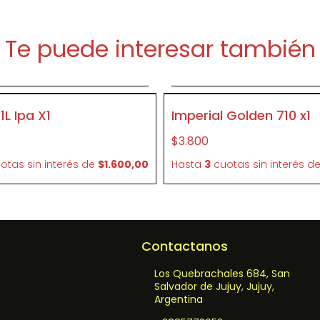
Te puede interesar también
Agregar al carrito
Agregar al carrit
P046
1L Ipa X1
Imperial Golden 710 x1
$3.800
otas sin interés
de
$1.600,00
Hasta
3
cuotas sin interés
d
Contactanos
Los Quebrachales 684, San
Salvador de Jujuy, Jujuy,
Argentina