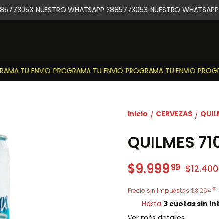
5773053
NUESTRO WHATSAPP 3885773053
NUESTRO WHATSAPP 3
MA TU ENVIO
PROGRAMA TU ENVIO
PROGRAMA TU ENVIO
PROGRA
Inicio
CERVEZAS
QUIL
/
/
QUILMES 71
$9.999
99
$12.400
45
Precio sin impuestos
$8.264
Hasta
3 cuotas sin in
Ver más detalles