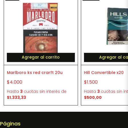
Agregar al carrito
Agregar al ca
Marlboro ks red crarft 20u
Hill Convertible x20
$4.000
$1.500
Hasta
3
cuotas sin interés
de
Hasta
3
cuotas sin in
$1.333,33
$500,00
Páginas