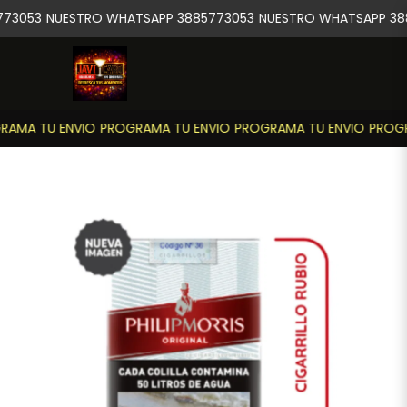
73053
NUESTRO WHATSAPP 3885773053
NUESTRO WHATSAPP 388
AMA TU ENVIO
PROGRAMA TU ENVIO
PROGRAMA TU ENVIO
PROGR