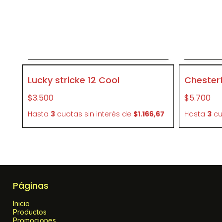
Agregar al carrito
P168
P164
Lucky stricke 12 Cool
Chesterf
$3.500
$5.700
Hasta
3
cuotas sin interés
de
$1.166,67
Hasta
3
cu
Páginas
Inicio
Productos
Promociones