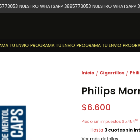
773053
NUESTRO WHATSAPP 3885773053
NUESTRO WHATSAPP 38
A TU ENVIO
PROGRAMA TU ENVIO
PROGRAMA TU ENVIO
PROGRAMA
Inicio
Cigarrillos
Phil
/
/
Philips Mor
$6.600
55
Precio sin impuestos
$5.454
Hasta
3 cuotas sin in
Ver más detalles