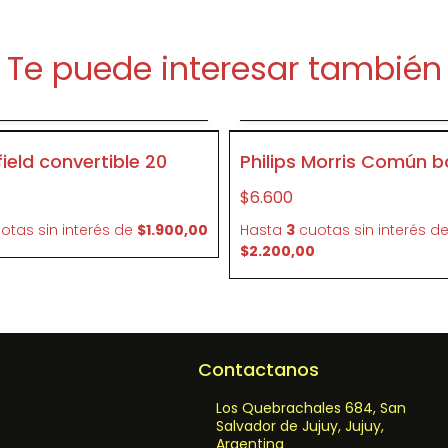
Te puede interesar también
Agregar al carrito
Agregar al carrit
P160
ield convertible 20
Philips Morris Común b
$6.600
otas sin interés
de
$1.900,00
Hasta
3
cuotas sin interés
d
$2.200,00
Contactanos
Los Quebrachales 684, San
Salvador de Jujuy, Jujuy,
Argentina