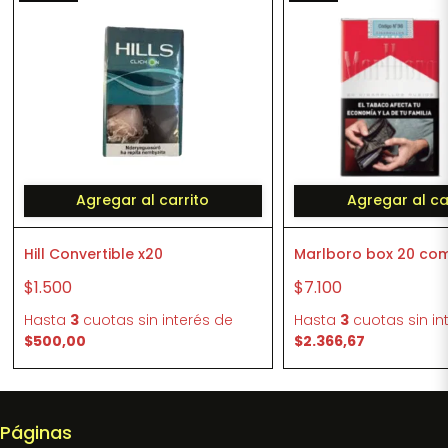
Agregar al carrito
Agregar al ca
Hill Convertible x20
Marlboro box 20 co
$1.500
$7.100
Hasta
3
cuotas sin interés
de
Hasta
3
cuotas sin in
$500,00
$2.366,67
Páginas