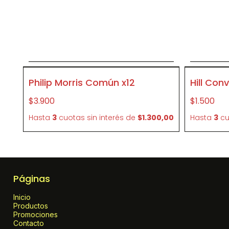
Agregar al carrito
P157
P1640
Philip Morris Común x12
Hill Con
$3.900
$1.500
Hasta
3
cuotas sin interés
de
$1.300,00
Hasta
3
cu
Páginas
Inicio
Productos
Promociones
Contacto