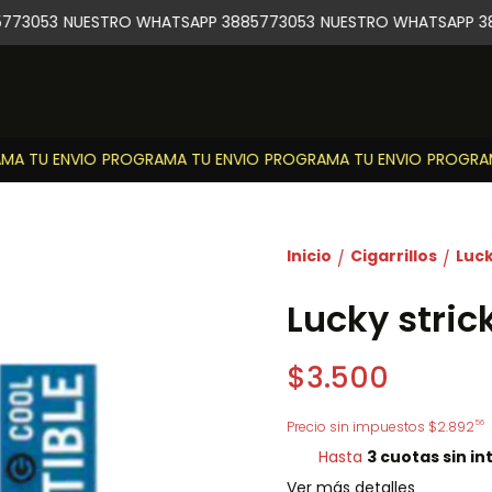
73053
NUESTRO WHATSAPP 3885773053
NUESTRO WHATSAPP 38
A TU ENVIO
PROGRAMA TU ENVIO
PROGRAMA TU ENVIO
PROGRAMA
Inicio
Cigarrillos
Luck
/
/
Lucky stric
$3.500
56
Precio sin impuestos
$2.892
Hasta
3 cuotas sin in
Ver más detalles