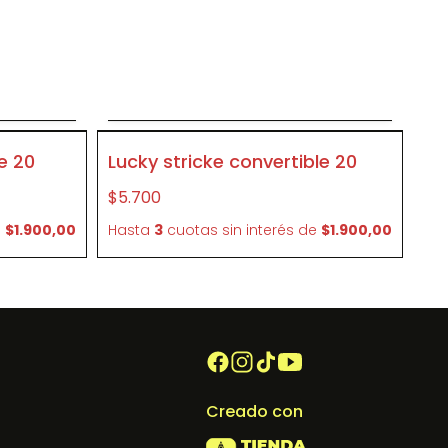
o
Agregar al carrito
P169
e 20
Lucky stricke convertible 20
$5.700
e
$1.900,00
Hasta
3
cuotas sin interés
de
$1.900,00
Creado con