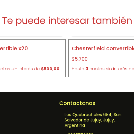
Te puede interesar también
Agregar al carrito
Agregar al carrit
P164
vertible x20
Chesterfield convertibl
$5.700
otas sin interés
de
$500,00
Hasta
3
cuotas sin interés
d
Contactanos
Los Quebrachales 684, San
Salvador de Jujuy, Jujuy,
Argentina