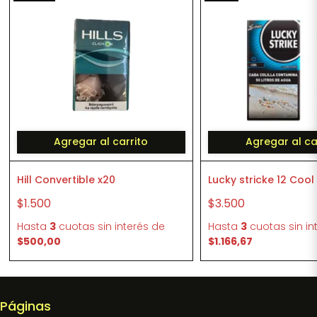
Agregar al carrito
Agregar al ca
Hill Convertible x20
Lucky stricke 12 Cool
$1.500
$3.500
Hasta
3
cuotas sin interés
de
Hasta
3
cuotas sin in
$500,00
$1.166,67
Páginas