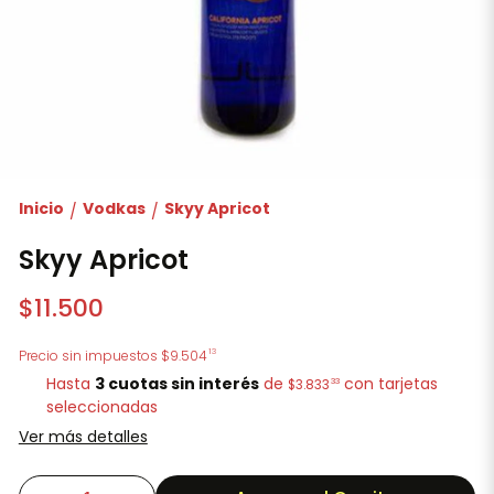
Inicio
Vodkas
Skyy Apricot
/
/
Skyy Apricot
$11.500
13
Precio sin impuestos
$9.504
Hasta
3 cuotas sin interés
de
con tarjetas
33
$3.833
seleccionadas
Ver más detalles