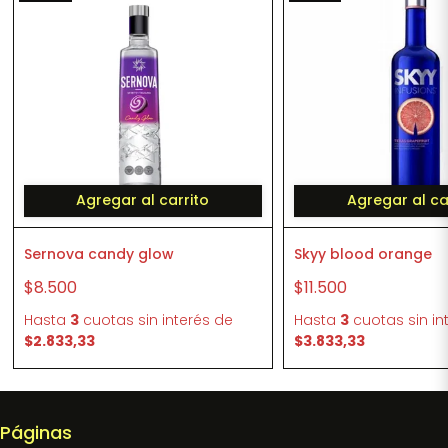
Agregar al carrito
Agregar al ca
Sernova candy glow
Skyy blood orange
$8.500
$11.500
Hasta
3
cuotas sin interés
de
Hasta
3
cuotas sin in
$2.833,33
$3.833,33
Páginas