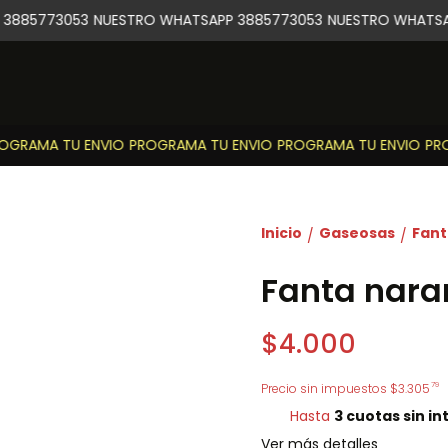
3885773053
NUESTRO WHATSAPP 3885773053
NUESTRO WHATSAP
GRAMA TU ENVIO
PROGRAMA TU ENVIO
PROGRAMA TU ENVIO
PRO
Inicio
Gaseosas
Fant
/
/
Fanta naran
$4.000
79
Precio sin impuestos
$3.305
Hasta
3 cuotas sin in
Ver más detalles