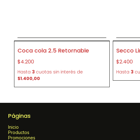
Agregar al carrito
P2685119
P223
Coca cola 2.5 Retornable
Secco Li
$4.200
$2.400
Hasta
3
cuotas sin interés
de
Hasta
3
cu
$1.400,00
Páginas
Inicio
Productos
Promociones