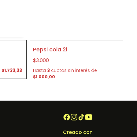
o
SIN STOCK
Pepsi cola 2l
P228
$3.000
e
$1.733,33
Hasta
3
cuotas sin interés
de
$1.000,00
Creado con