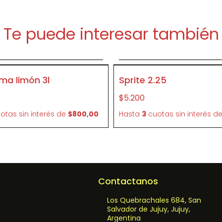
Te puede interesar también
Agregar al carrito
Agregar al carrit
P212
ma limón 3l
Sprite 2.25
$5.200
otas sin interés
de
$800,00
Hasta
3
cuotas sin interés
d
Contactanos
Los Quebrachales 684, San
Salvador de Jujuy, Jujuy,
Argentina