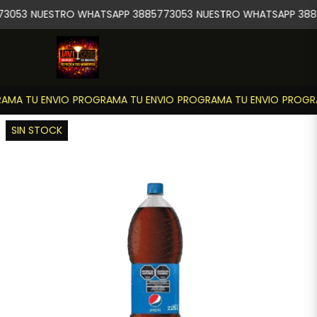
3053
NUESTRO WHATSAPP 3885773053
NUESTRO WHATSAPP 388
MA TU ENVIO
PROGRAMA TU ENVIO
PROGRAMA TU ENVIO
PROGRA
SIN STOCK