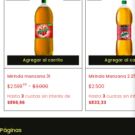
Agregar al carrito
Agregar al ca
Mirinda manzana 3l
Mirinda Manzana 2.2
99
$2.599
-
$3.000
$2.500
Hasta
3
cuotas sin interés
de
Hasta
3
cuotas sin in
$866,66
$833,33
Páginas