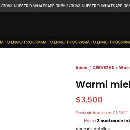
3053
NUESTRO WHATSAPP 3885773053
NUESTRO WHATSAPP 388
TU ENVIO
PROGRAMA TU ENVIO
PROGRAMA TU ENVIO
PROGRAMA 
Inicio
CERVEZAS
Warmi
/
/
Warmi miel 
$3.500
56
Precio sin impuestos
$2.892
Hasta
3 cuotas sin in
Ver más detalles