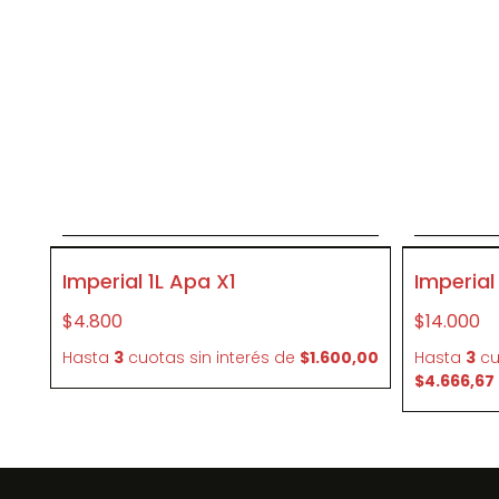
Agregar al carrito
A
P075
P025
Imperial 1L Apa X1
Imperial
$4.800
$14.000
Hasta
3
cuotas sin interés
de
$1.600,00
Hasta
3
cu
$4.666,67