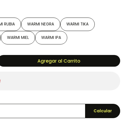
I RUBIA
WARMI NEGRA
WARMI TIKA
WARMI MIEL
WARMI IPA
Agregar al Carrito
!
Calcular