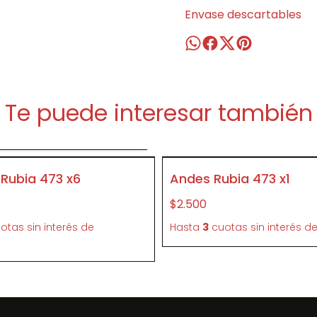
Envase descartables
Te puede interesar también
gregar al carrito
SIN STOCK
 Rubia 473 x6
Andes Rubia 473 x1
P034
$2.500
otas sin interés
de
Hasta
3
cuotas sin interés
d