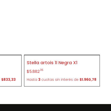
SIN STOCK
Stella artois 1l Negra X1
P071
35
$5.882
e
$833,33
Hasta
3
cuotas sin interés
de
$1.960,78