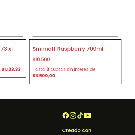
o
Agregar al carrito
P081
73 x1
Smirnoff Raspberry 700ml
$10.500
e
$1.133,33
Hasta
3
cuotas sin interés
de
$3.500,00
Creado con