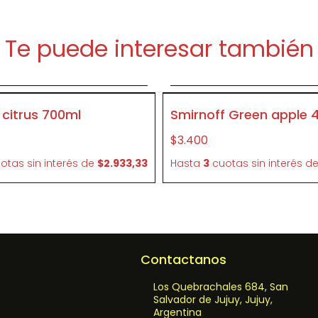
Te puede interesar también
Agregar al carrito
Agregar al carrit
P078
citrus 700ml
Smirnoff Green apple 4
$3.400
otas sin interés
de
$2.933,33
Hasta
3
cuotas sin interés
d
Contactanos
Los Quebrachales 684, San
Salvador de Jujuy, Jujuy,
Argentina