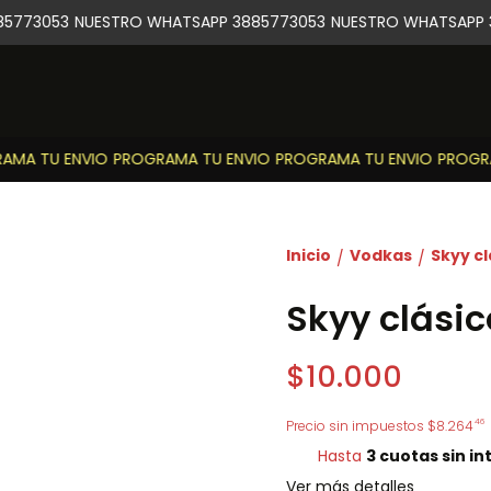
5773053
NUESTRO WHATSAPP 3885773053
NUESTRO WHATSAPP 3
MA TU ENVIO
PROGRAMA TU ENVIO
PROGRAMA TU ENVIO
PROGRAM
Inicio
Vodkas
Skyy c
/
/
Skyy clási
$10.000
46
Precio sin impuestos
$8.264
Hasta
3 cuotas sin in
Ver más detalles