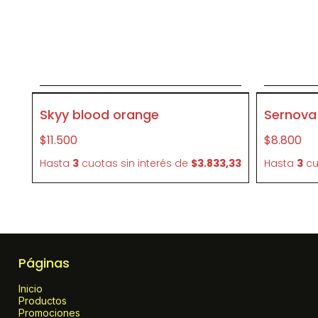
Agregar al carrito
P263
P093
Skyy blood orange
Sernova 
$11.500
$8.800
Hasta
3
cuotas sin interés
de
$3.833,33
Hasta
3
cu
Páginas
Inicio
Productos
Promociones