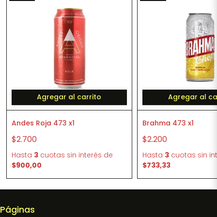
Agregar al carrito
Agregar al ca
Andes Roja 473 x1
Brahma 473 x1
$2.700
$2.200
Hasta
3
cuotas sin interés
de
Hasta
3
cuotas sin in
$900,00
$733,33
Páginas