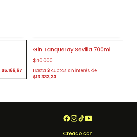
o
Agregar al carrito
P443
Gin Tanqueray Sevilla 700ml
$40.000
e
$5.166,67
Hasta
3
cuotas sin interés
de
$13.333,33
Creado con