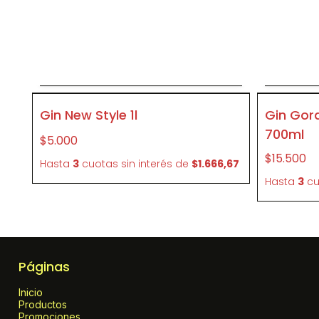
Agregar al carrito
P335
P426
Gin New Style 1l
Gin Gord
700ml
$5.000
$15.500
Hasta
3
cuotas sin interés
de
$1.666,67
Hasta
3
cu
Páginas
Inicio
Productos
Promociones