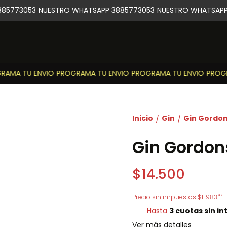
85773053
NUESTRO WHATSAPP 3885773053
NUESTRO WHATSAPP 
AMA TU ENVIO
PROGRAMA TU ENVIO
PROGRAMA TU ENVIO
PROGRA
Inicio
Gin
Gin Gordo
/
/
Gin Gordon
$14.500
47
Precio sin impuestos
$11.983
Hasta
3 cuotas sin in
Ver más detalles