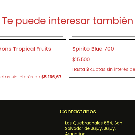
Te puede interesar también
Agregar al carrito
Agregar al carrit
P133
ons Tropical Fruits
Spirito Blue 700
$15.500
Hasta
3
cuotas sin interés
d
otas sin interés
de
$5.166,67
Contactanos
Los Quebrachales 684, San
Salvador de Jujuy, Jujuy,
Argentina