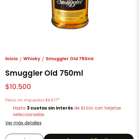
Inicio
Whisky
Smuggler Old 750ml
/
/
Smuggler Old 750ml
$10.500
69
Precio sin impuestos
$8.677
Hasta
3 cuotas sin interés
de
con tarjetas
$3.500
seleccionadas
Ver más detalles