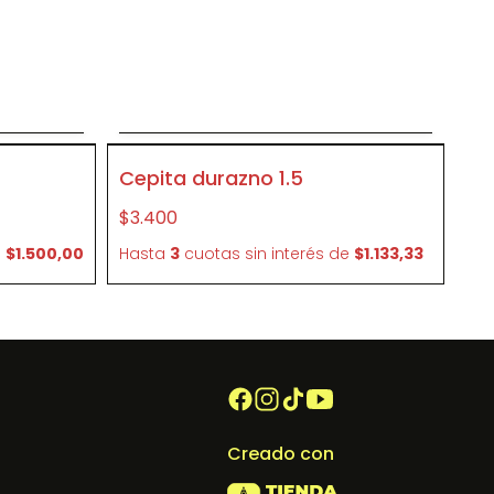
o
Agregar al carrito
P95360
Cepita durazno 1.5
$3.400
e
$1.500,00
Hasta
3
cuotas sin interés
de
$1.133,33
Creado con