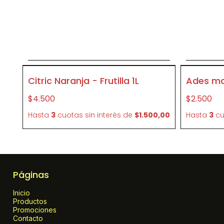
Agregar al carrito
P419
P95696
Citric Naranja - Frutilla 1L
Ades ma
$4.500
$2.500
Hasta
3
cuotas sin interés
de
$1.500,00
Hasta
3
cu
Páginas
Inicio
Productos
Promociones
Contacto