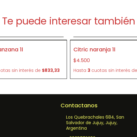
Te puede interesar también
Agregar al carrito
Agregar al carrit
P416
nzana 1l
Citric naranja 1l
$4.500
otas sin interés
de
$833,33
Hasta
3
cuotas sin interés
d
Contactanos
Los Quebrachales 684, San
Salvador de Jujuy, Jujuy,
Argentina