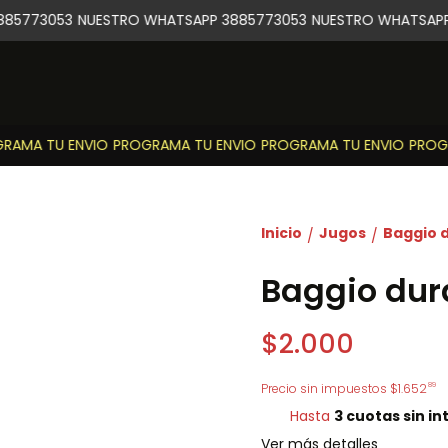
85773053
NUESTRO WHATSAPP 3885773053
NUESTRO WHATSAPP 
AMA TU ENVIO
PROGRAMA TU ENVIO
PROGRAMA TU ENVIO
PROGR
Inicio
Jugos
Baggio d
/
/
Baggio dura
$2.000
89
Precio sin impuestos
$1.652
Hasta
3 cuotas sin in
Ver más detalles