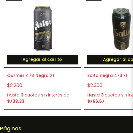
Agregar al carrito
Agregar al ca
Quilmes 473 Negra X1
Salta negra 473 x1
$2.200
$2.300
Hasta
3
cuotas sin interés
de
Hasta
3
cuotas sin in
$733,33
$766,67
Páginas