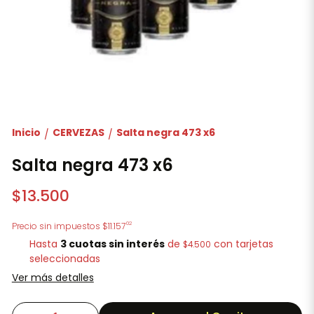
Inicio
CERVEZAS
Salta negra 473 x6
/
/
Salta negra 473 x6
$13.500
02
Precio sin impuestos
$11.157
Hasta
3 cuotas sin interés
de
con tarjetas
$4.500
seleccionadas
Ver más detalles