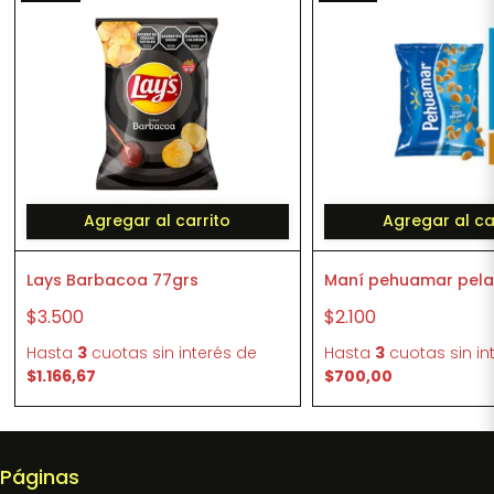
Agregar al carrito
Agregar al ca
Lays Barbacoa 77grs
Maní pehuamar pela
$3.500
$2.100
Hasta
3
cuotas sin interés
de
Hasta
3
cuotas sin in
$1.166,67
$700,00
Páginas