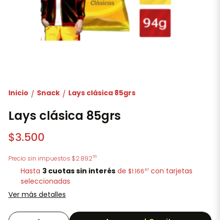
Inicio
Snack
Lays clásica 85grs
/
/
Lays clásica 85grs
$3.500
56
Precio sin impuestos
$2.892
Hasta
3 cuotas sin interés
de
con tarjetas
67
$1.166
seleccionadas
Ver más detalles