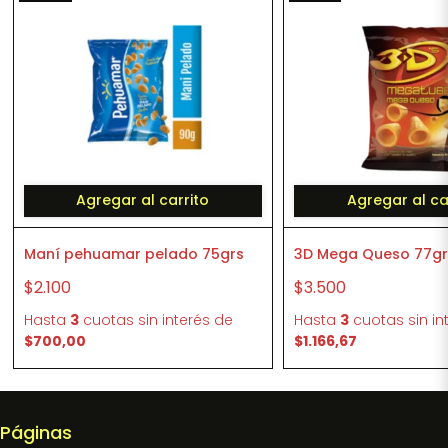
Agregar al carrito
Agregar al ca
Maní pehuamar pelado 75grs
3D Mega Queso 77gr
$2.100
$3.500
Hasta
3
cuotas sin interés
de
Hasta
3
cuotas sin in
$700,00
$1.166,67
Páginas