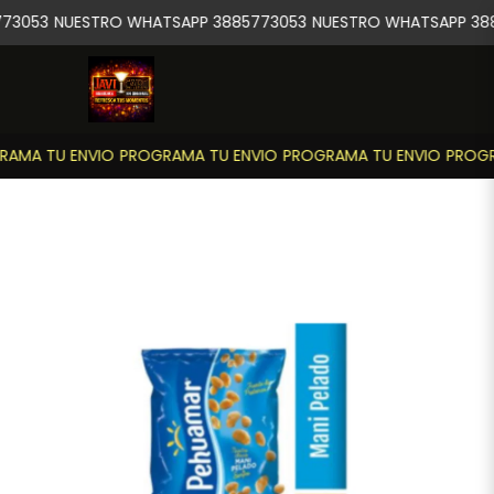
73053
NUESTRO WHATSAPP 3885773053
NUESTRO WHATSAPP 388
AMA TU ENVIO
PROGRAMA TU ENVIO
PROGRAMA TU ENVIO
PROGR