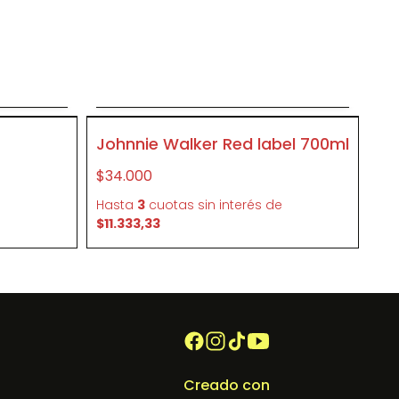
o
Agregar al carrito
P175
Johnnie Walker Red label 700ml
$34.000
e
Hasta
3
cuotas sin interés
de
$11.333,33
Creado con