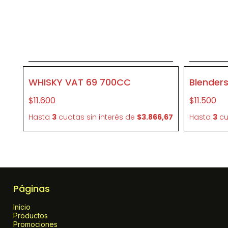
Agregar al carrito
P376
P379
WHISKY VAT 69 700CC
$11.600
$11.500
Hasta
3
cuotas sin interés
de
$3.866,67
Hasta
3
cu
Páginas
Inicio
Productos
Promociones