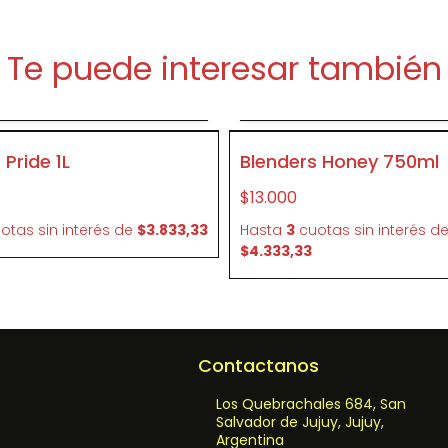
Te puede interesar también
Agregar al carrito
Agregar al carrit
P380
Blenders Pride 1L
Blenders Honey 750ml
$13.000
otas sin interés
de
$3.833,33
Hasta
3
cuotas sin interés
d
$4.333,33
Contactanos
Los Quebrachales 684, San
Salvador de Jujuy, Jujuy,
Argentina