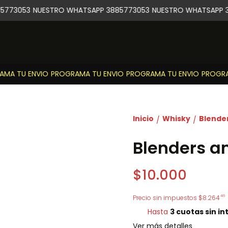
5773053
NUESTRO WHATSAPP 3885773053
NUESTRO WHATSAPP 3
MA TU ENVIO
PROGRAMA TU ENVIO
PROGRAMA TU ENVIO
PROGRAM
Inicio
Whisky
Blende
/
/
Blenders a
$10.000
46
Precio sin impuestos
$8.264
Hasta
3 cuotas sin in
Ver más detalles